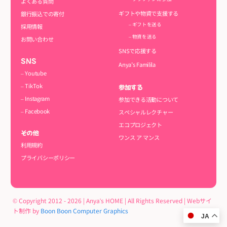
よくある質問
ギフトや物資で支援する
銀行振込での寄付
– ギフトを送る
採用情報
– 物資を送る
お問い合わせ
SNSで応援する
SNS
Anya’s Familila
– Youtube
– TikTok
参加する
– Instagram
参加できる活動について
– Facebook
スペシャルレクチャー
エコプロジェクト
その他
ワンス ア マンス
利用規約
プライバシーポリシー
© Copyright 2012 - 2026 | Anya's HOME | All Rights Reserved | Webサイ
ト制作 by
Boon Boon Computer Graphics
JA