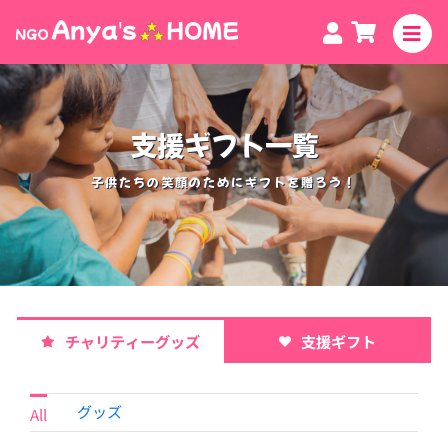
Skip
to
content
支援ギフト一覧
子供たちの笑顔のためにギフトを贈ろう！
チャリティーグッズ
支援ギフト
グッズ
All