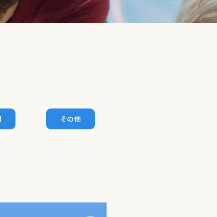
。
問
その他