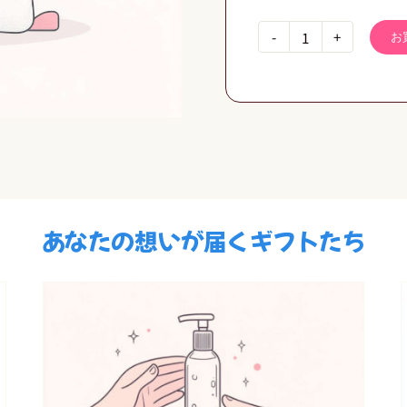
お
枕
1
セ
ッ
ト
2
個
個
あなたの想いが届くギフトたち