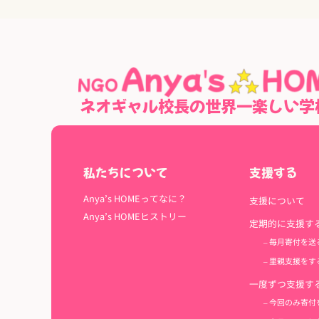
ネオギャル校長の世界一楽しい学
私たちについて
支援する
Anya’s HOMEってなに？
支援について
Anya’s HOMEヒストリー
定期的に支援す
– 毎月寄付を送
– 里親支援をす
一度ずつ支援す
– 今回のみ寄付