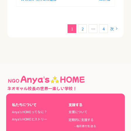
1
2
…
4
次
ネオギャル校長の世界一楽しい学校！
私たちについて
支援する
Anya’s HOMEってなに？
支援について
Anya’s HOMEヒストリー
定期的に支援する
– 毎月寄付を送る