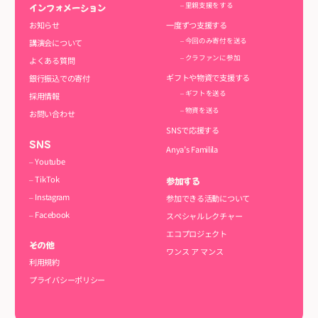
– 里親支援をする
インフォメーション
一度ずつ支援する
お知らせ
– 今回のみ寄付を送る
講演会について
– クラファンに参加
よくある質問
ギフトや物資で支援する
銀行振込での寄付
– ギフトを送る
採用情報
– 物資を送る
お問い合わせ
SNSで応援する
SNS
Anya’s Familila
– Youtube
– TikTok
参加する
– Instagram
参加できる活動について
– Facebook
スペシャルレクチャー
エコプロジェクト
その他
ワンス ア マンス
利用規約
プライバシーポリシー