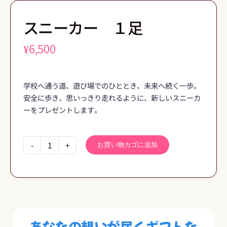
スニーカー １足
¥
6,500
学校へ通う道、遊び場でのひととき、未来へ続く一歩。
安全に歩き、思いっきり走れるように、新しいスニーカ
ーをプレゼントします。
お買い物カゴに追加
ス
ニ
ー
カ
ー
１
あなたの想いが届くギフトた
足