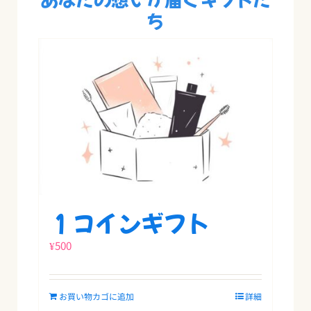
ち
個
１コインギフト
¥
500
お買い物カゴに追加
詳細