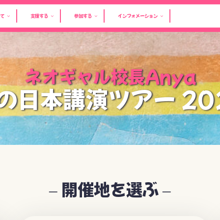
て
支援する
参加する
インフォメーション
ネオギャル校長Anya
の日本講演ツアー 20
– 開催地を選ぶ –