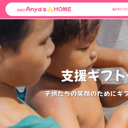
Skip
私たちについ
to
content
支援ギフト
子供たちの笑顔のためにギ