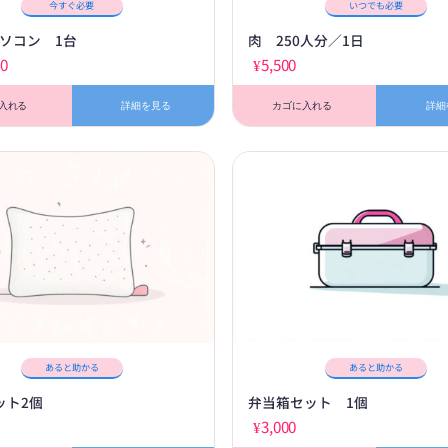
今すぐ必要
いつでも必要
ソコン 1台
肉 250人分／1日
00
¥
5,500
入れる
詳細を見る
カゴに入れる
詳細
あると助かる
あると助かる
ット2個
弁当箱セット 1個
¥
3,000