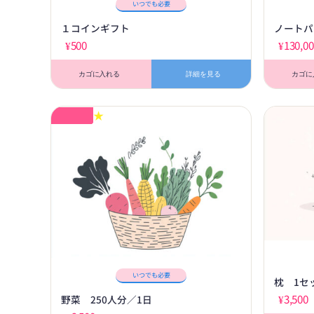
いつでも必要
１コインギフト
ノートパ
¥
500
¥
130,0
カゴに入れる
詳細を見る
カゴに
★
いつでも必要
枕 1セ
¥
3,500
野菜 250人分／1日