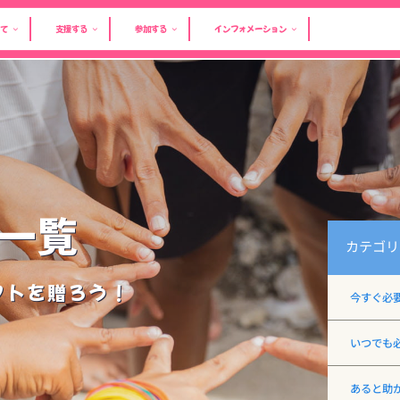
て
支援する
参加する
インフォメーション
一覧
カテゴリ
フトを贈ろう！
今すぐ必
いつでも
あると助