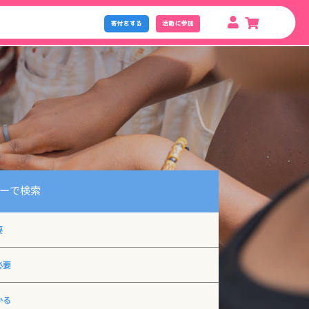
寄付をする
活動に参加
ーで検索
要
必要
かる